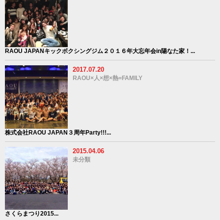
RAOU JAPANキックボクシングジム２０１６年大忘年会in陽なた家！...
2017.07.20
RAOU×人×想×熱=FAMILY
株式会社RAOU JAPAN３周年Party!!!...
2015.04.06
未分類
さくらまつり2015...