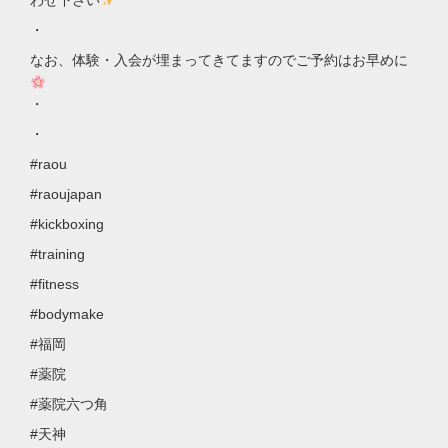
わせ下さい
・
なお、体験・入会が埋まってきてますのでご予約はお早めに
・
・
#raou
#raoujapan
#kickboxing
#training
#fitness
#bodymake
#福岡
#薬院
#薬院六つ角
#天神