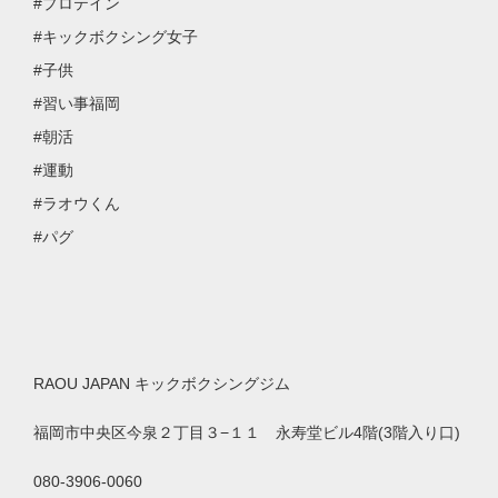
#プロテイン
#キックボクシング女子
#子供
#習い事福岡
#朝活
#運動
#ラオウくん
#パグ
RAOU JAPAN
キックボクシングジム
福岡市中央区今泉２丁目３
−
１１ 永寿堂ビル
4
階
(3
階入り口
)
080-3906-0060