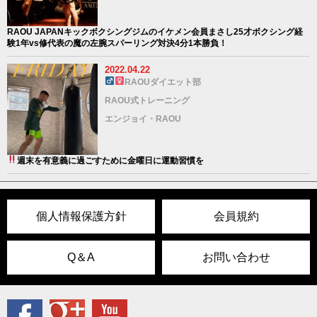
RAOU JAPANキックボクシングジムのイケメン会員まさし25才ボクシング経
験1年vs修代表の魔の左腕スパーリング対決4分1本勝負！
2022.04.22
RAOUダイエット部
RAOU式トレーニング
エンジョイ・RAOU
週末を有意義に過ごすために金曜日に運動習慣を
個人情報保護方針
会員規約
Q＆A
お問い合わせ