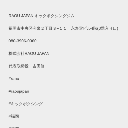
RAOU JAPAN
キックボクシングジム
福岡市中央区今泉２丁目３
−
１１ 永寿堂ビル
4
階
(3
階入り口
)
080-3906-0060
株式会社
RAOU JAPAN
代表取締役 吉田修
#raou
#raoujapan
#
キックボクシング
#
福岡