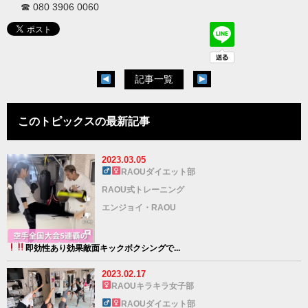
☎︎
080 3906 0060
記事一覧
このトピックスの最新記事
2023.03.05
RAOUダイエット部
RAOU式トレーニング
エンジョイ・RAOU
即効性あり
効果敵面
キックボクシングで...
2023.02.17
RAOUキラキラ女子部
RAOUダイエット部