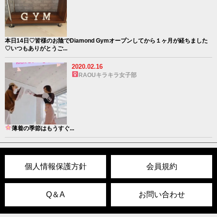
本日14日♡皆様のお陰でDiamond Gymオープンしてから１ヶ月が経ちました
♡いつもありがとうご...
2020.02.16
RAOUキラキラ女子部
薄着の季節はもうすぐ
...
個人情報保護方針
会員規約
Q＆A
お問い合わせ