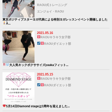
RAOU式トレーニング
エンジョイ・RAOU
東京ポジティブスターヨガ代表による特別ヨガレッスンイベント開催しました
Ȁ...
2021.05.16
RAOUキラキラ女子部
RAOUダイエット部
大人気
キックボクササイズ
yuukaフィット...
2021.05.15
RAOUキラキラ女子部
RAOUダイエット部
5月14日Diamond stageは3周年を迎えました
...