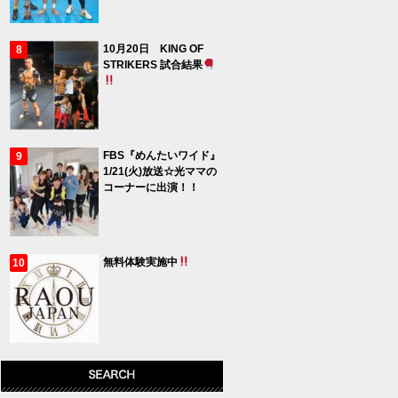
10月20日 KING OF
STRIKERS 試合結果
FBS『めんたいワイド』
1/21(火)放送☆光ママの
コーナーに出演！！
無料体験実施中