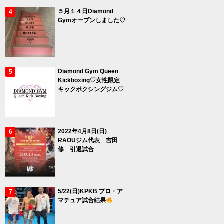
５月１４日Diamond
Gymオープンしました♡
Diamond Gym Queen
Kickboxing♡女性限定
キックボクシングジム♡
2022年4月8日(日)
RAOUジム代表 吉田
修 引退試合
5/22(日)KPKB プロ・ア
マチュア試合結果