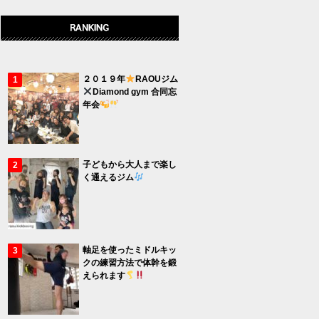
２０１９年
RAOUジム
Diamond gym 合同忘
年会
子どもから大人まで楽し
く通えるジム
軸足を使ったミドルキッ
クの練習方法で体幹を鍛
えられます