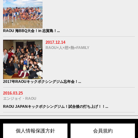
RAOU 海BBQ大会！in 志賀島！...
2017.12.14
RAOU×人×想×熱=FAMILY
2017年RAOUキックボクシングジム忘年会！...
2016.03.25
エンジョイ・RAOU
RAOU JAPANキックボクシングジム！試合後の打ち上げ！！...
個人情報保護方針
会員規約