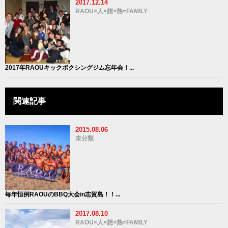
2017.12.14
RAOU×人×想×熱=FAMILY
2017年RAOUキックボクシングジム忘年会！...
関連記事
2015.08.06
未分類
毎年恒例RAOUのBBQ大会in志賀島！！...
2017.08.10
RAOU×人×想×熱=FAMILY