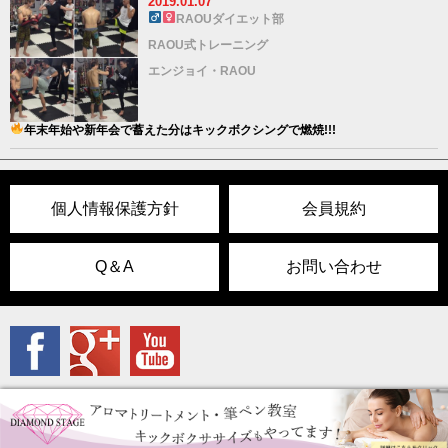
2019.01.07
RAOUダイエット部
RAOU式トレーニング
エンジョイ・RAOU
年末年始や新年会で蓄えた分はキックボクシングで燃焼!!!
個人情報保護方針
会員規約
Q＆A
お問い合わせ
Copyright(c)RAOU JAPAN Kickboxing Gym 2015. All Rights Reserved.