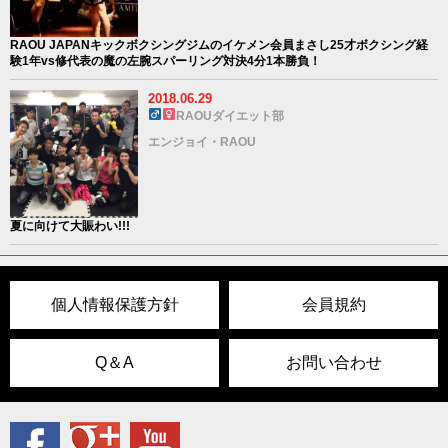
RAOU JAPANキックボクシングジムのイケメン会員まさし25才ボクシング経
験1年vs修代表の魔の左腕スパーリング対決4分1本勝負！
2018.06.29
RAOUダイエット部
エンジョイ・RAOU
夏に向けて大賑わい!!!
個人情報保護方針
会員規約
Q＆A
お問い合わせ