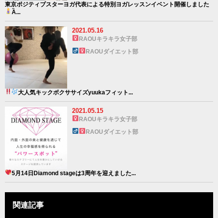
東京ポジティブスターヨガ代表による特別ヨガレッスンイベント開催しました
Ȁ...
2021.05.16
RAOUキラキラ女子部
RAOUダイエット部
大人気
キックボクササイズ
yuukaフィット...
2021.05.15
RAOUキラキラ女子部
RAOUダイエット部
5月14日Diamond stageは3周年を迎えました
...
関連記事