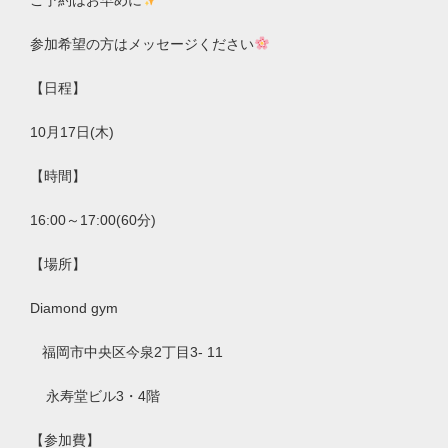
ご予約はお早めに
参加希望の方はメッセージください
【日程】
10
月
17
日
(木)
【時間】
16:00
～
17:00
(
60
分)
【場所】
Diamond gym
福岡市中央区今泉
2
丁目
3- 11
永寿堂ビル
3
・
4
階
【参加費】