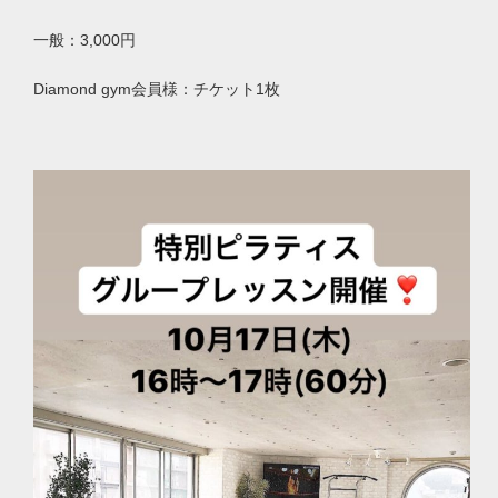
一般：
3
,
000
円
Diamond gym
会員様：チケット
1
枚